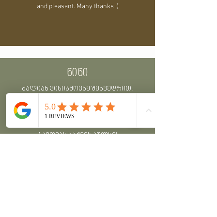
and pleasant. Many thanks :)
ნინი
ძალიან ვისიამოვნე შეხვედრით.
მრავალი ახალი საინტერესო რამ
შევიტყვე მოცემულ თემაზეც და
ვფიქრობ ძალიან კარგ და კარგად
აკეთებს საქმეს პულსი!
გვანცა