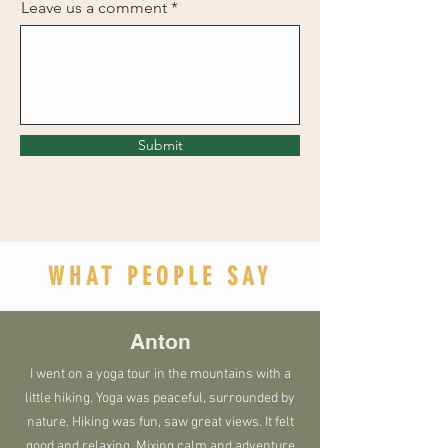
Leave us a comment
Submit
WHAT PEOPLE SAY
Anton
I went on a yoga tour in the mountains with a
little hiking. Yoga was peaceful, surrounded by
nature. Hiking was fun, saw great views. It felt
good and relaxing. Mixing calm and adventure