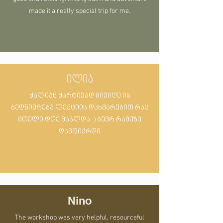
made it a really special trip for me.
ილია
ძალიან მარტივად მივიღე ის
ბედნიერება ლექციის დახმარებით რაც
მთელი დღე მაკლდა :) ბევრ რამეზე
დავფიქრდი
Nino
The workshop was very helpful, resourceful