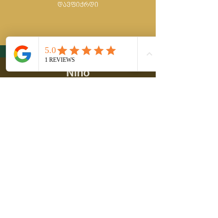
დავფიქრდი
Nino
The workshop was very helpful, resourceful
and pleasant. Many thanks :)
ნინი
ძალიან ვისიამოვნე შეხვედრით.
მრავალი ახალი საინტერესო რამ
შევიტყვე მოცემულ თემაზეც და